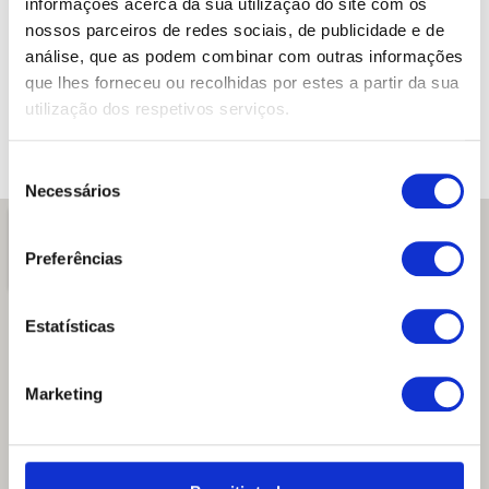
informações acerca da sua utilização do site com os
+351 214 058 894
nossos parceiros de redes sociais, de publicidade e de
E-mail
análise, que as podem combinar com outras informações
info@acrilworld.pt
que lhes forneceu ou recolhidas por estes a partir da sua
Morada
utilização dos respetivos serviços.
Acrilworld – Acrilicos
Rua Quinta de Santa Marta,
2B – 1495-171 Algés
Seleção
Necessários
de
consentimento
Preferências
Estatísticas
Marketing