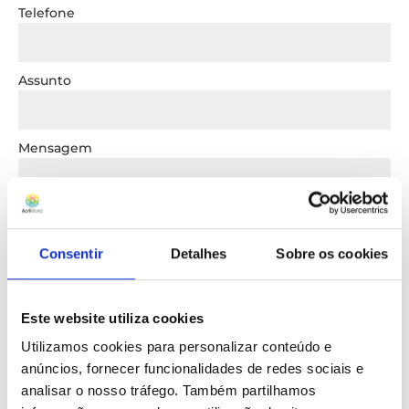
Telefone
Assunto
Mensagem
Consentir
Detalhes
Sobre os cookies
Carregar até 5 Imagens do Espaço
Este website utiliza cookies
Li e Aceito a Política de Privacidade do site.
Utilizamos cookies para personalizar conteúdo e
Enviar mensagem
anúncios, fornecer funcionalidades de redes sociais e
analisar o nosso tráfego. Também partilhamos
Telefone