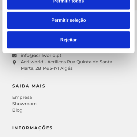
Permitir todos
Permitir seleção
CONTACTOS
+351 214 058 894 (custo de chamada local)
Rejeitar
+351 962 799 753 (custo de chamada de acordo
com o seu plano de dados)
info@acrilworld.pt
Acrilworld - Acrilicos Rua Quinta de Santa
Marta, 2B 1495-171 Algés
SAIBA MAIS
Empresa
Showroom
Blog
INFORMAÇÕES