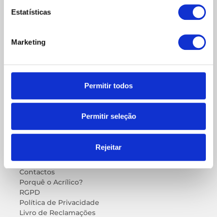
+351 214 058 894 (custo de chamada local)
Estatísticas
+351 962 799 753 (custo de chamada de acordo
com o seu plano de dados)
info@acrilworld.pt
Marketing
Acrilworld - Acrilicos Rua Quinta de Santa
Marta, 2B 1495-171 Algés
Permitir todos
SAIBA MAIS
Empresa
Showroom
Permitir seleção
Blog
Rejeitar
INFORMAÇÕES
Contactos
Porquê o Acrílico?
RGPD
Política de Privacidade
Livro de Reclamações