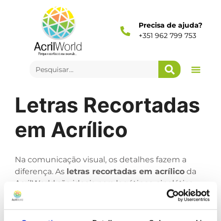
Precisa de ajuda?
+351 962 799 753
Letras Recortadas
em Acrílico
Na comunicação visual, os detalhes fazem a
diferença. As
letras recortadas em acrílico
da
AcrilWorld são ideais para logótipos, sinalética,
letreiros e elementos decorativos.
Disponíveis em várias espessuras, cores e