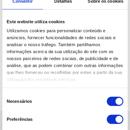
Consentir
Detalhes
Sobre os cookies
acabamentos (mate, brilhante, translúcido ou
opaco), são recortadas a laser para garantir
máxima precisão. Podem ser fixadas em parede,
Este website utiliza cookies
vidro ou base, com ou sem iluminação.
Utilizamos cookies para personalizar conteúdo e
anúncios, fornecer funcionalidades de redes sociais e
Produzidas em Lisboa, são perfeitas para
analisar o nosso tráfego. Também partilhamos
empresas, espaços comerciais, clínicas,
informações acerca da sua utilização do site com os
escritórios ou eventos. Dê um toque de
nossos parceiros de redes sociais, de publicidade e de
modernidade ao seu espaço com letras em
análise, que as podem combinar com outras informações
acrílico personalizadas e duráveis.
que lhes forneceu ou recolhidas por estes a partir da sua
utilização dos respetivos serviços.
Seleção
Contactar
Necessários
de
consentimento
Preferências
CONTACTOS