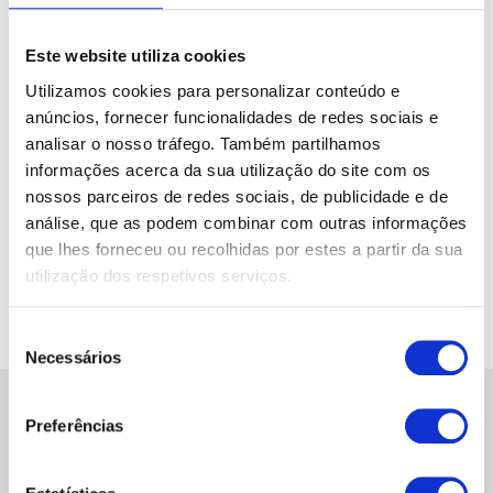
Oferecemos soluções para lojas, farmácias,
pontos de venda, showcooking, feiras e stands.
Cada expositor é criado com base nas
Este website utiliza cookies
necessidades do cliente, seja para cosmética,
Utilizamos cookies para personalizar conteúdo e
tecnologia, alimentação, joalharia ou outro setor.
anúncios, fornecer funcionalidades de redes sociais e
analisar o nosso tráfego. Também partilhamos
Trabalhamos com corte a laser de alta precisão,
informações acerca da sua utilização do site com os
impressão UV e montagem manual detalhada. O
nossos parceiros de redes sociais, de publicidade e de
resultado são expositores duráveis, com acabamento
análise, que as podem combinar com outras informações
que lhes forneceu ou recolhidas por estes a partir da sua
premium, fabricados localmente em Lisboa.
utilização dos respetivos serviços.
Contactar
Seleção
Necessários
de
consentimento
CONTACTOS
Preferências
+351 214 058 894 (custo de chamada local)
+351 962 799 753 (custo de chamada de acordo