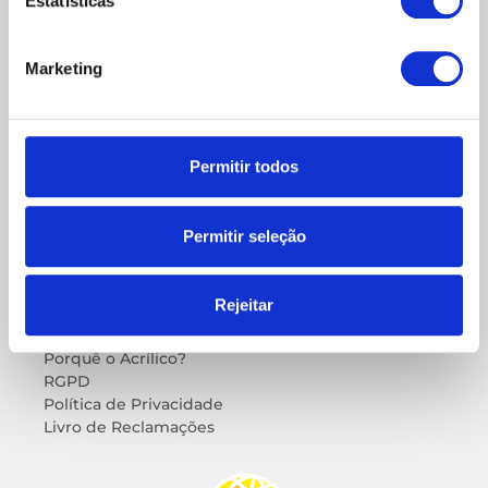
Estatísticas
com o seu plano de dados)
info@acrilworld.pt
Acrilworld - Acrilicos Rua Quinta de Santa
Marketing
Marta, 2B 1495-171 Algés
SAIBA MAIS
Permitir todos
Empresa
Showroom
Blog
Permitir seleção
INFORMAÇÕES
Rejeitar
Contactos
Porquê o Acrílico?
RGPD
Política de Privacidade
Livro de Reclamações