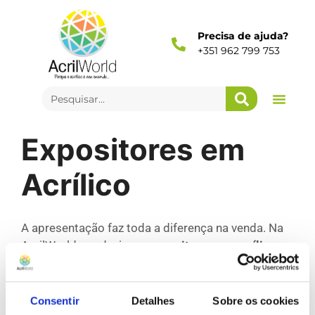
Precisa de ajuda?
+351 962 799 753
Expositores em
Acrílico
A apresentação faz toda a diferença na venda. Na
AcrilWorld, produzimos
expositores em acrílico
personalizados
para destacar os seus produtos
com elegância e funcionalidade.
Consentir
Detalhes
Sobre os cookies