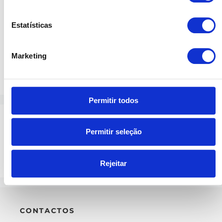
Troféus
Estatísticas
Sinalética
Púlpitos
Marketing
Proteções (Varandas, Escadas, Piscinas,
Outras)
Permitir todos
Recent Comments
Permitir seleção
Nenhum comentário para mostrar.
Rejeitar
CONTACTOS