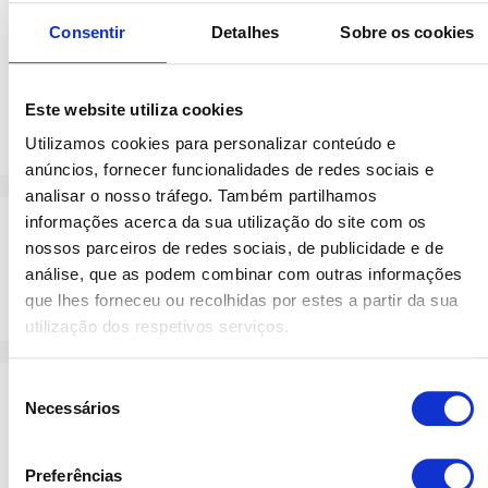
standard …
Ler mais
Consentir
Detalhes
Sobre os cookies
Púlpitos
Este website utiliza cookies
Deixe um comentário
Utilizamos cookies para personalizar conteúdo e
anúncios, fornecer funcionalidades de redes sociais e
analisar o nosso tráfego. Também partilhamos
informações acerca da sua utilização do site com os
Pesquisar
nossos parceiros de redes sociais, de publicidade e de
análise, que as podem combinar com outras informações
Pesquisar
que lhes forneceu ou recolhidas por estes a partir da sua
utilização dos respetivos serviços.
Seleção
Recent Posts
Necessários
de
consentimento
Tampos de Mesa
Preferências